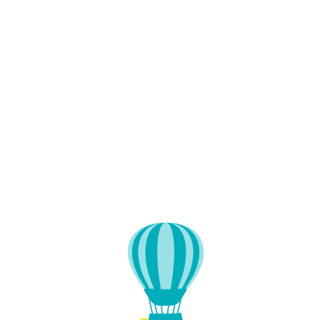
Lo
adi
n