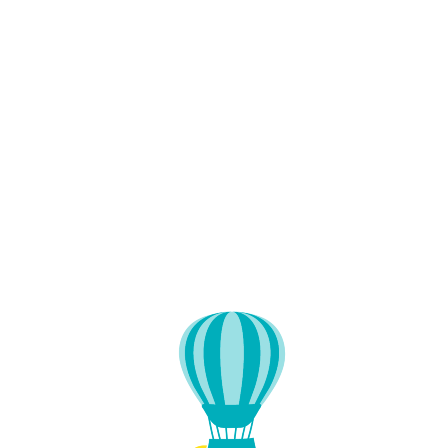
Lo
adi
n