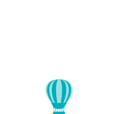
Lo
adi
n