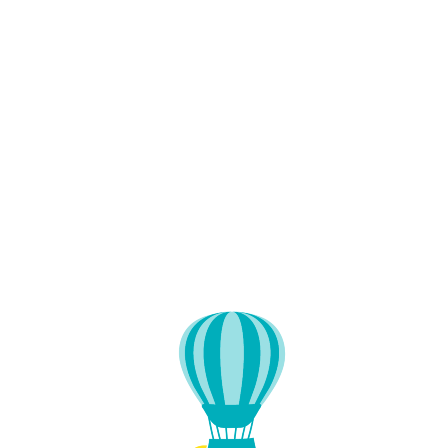
Lo
adi
n