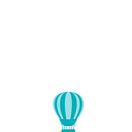
Lo
adi
n