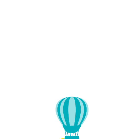
Lo
adi
n