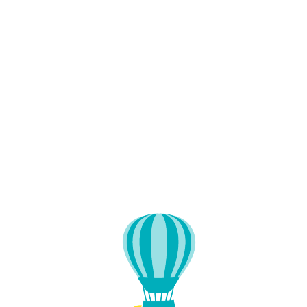
Lo
adi
n