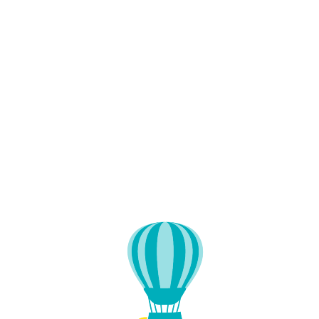
Lo
adi
n