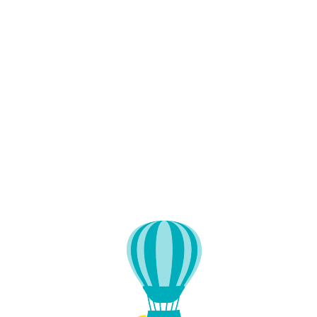
Lo
adi
n